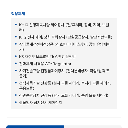
적용체계
K-10 신형제독차량 제어장치 (전/후처리, 장비, 지역, 보일
러)
K-2 전차 제어/장치 파워장치 (전원공급상자, 방전저항모듈)
장애물개척전차전장품 (신호인터페이스상자, 공병 유압제어
기)
K9자주포 보조발전기(APU) 운전반
천마체계 사격용 AC-Regulator
차기전술교량 전장품제어장치 (전력분배상자, 작업/원격 조
종기)
건식제독기술 전장품 (분사 모듈 제어기, 후처리 모듈 제어기,
운용모듈)
라만분광장치 전장품 (탐지 모듈 제어기, 분광 모듈 제어기)
생물입자 탐지센서 제어장치